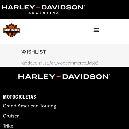
WISHLIST
[qode_wishlist_for_woocommerce_table]
MOTOCICLETAS
Grand American Touring
Cruiser
Trike