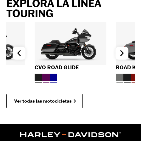
EXPLORÁ LA LÍNEA
TOURING
E
CVO ROAD GLIDE
ROAD KIN
Ver todas las motocicletas