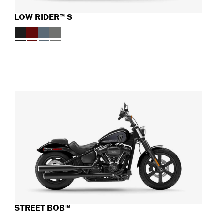
LOW RIDER™ S
STREET BOB™