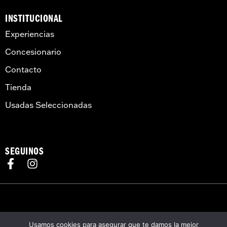
INSTITUCIONAL
Experiencias
Concesionario
Contacto
Tienda
Usadas Seleccionadas
SEGUINOS
©2026 H-D o sus filiales. HARLEY-DAVIDSON, HARLEY, H-D, y el logotipo Bar
Usamos cookies para asegurar que te damos la mejor
and Shield están entre las marcas comerciales de H-D U.S.A., LLC. Las marcas