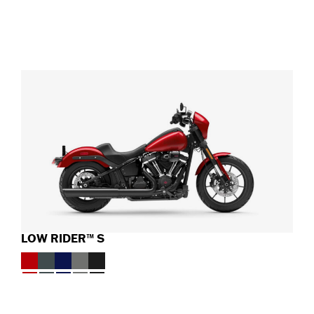
LOW RIDER™ S