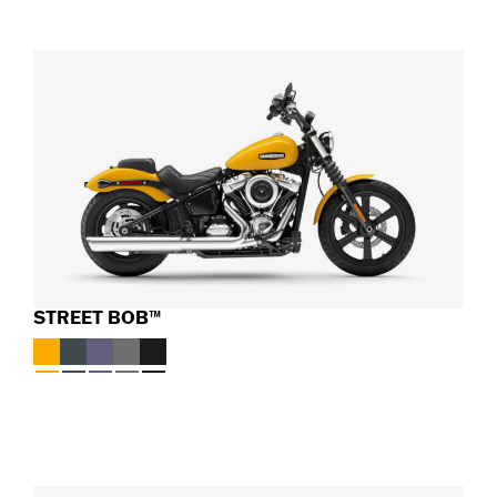
STREET BOB™