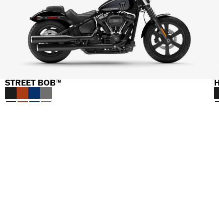
STREET BOB™
H