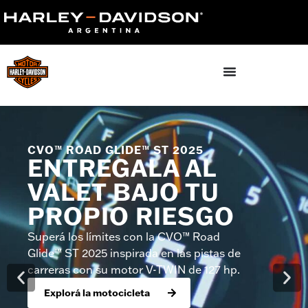
ADVENTURE TOURING 2025
ADUEÑATE DE
LA RUTA.
DENTRO Y
FUERA.
¿Rutas rápidas por cañones o
accidentados senderos todoterreno?
Conducí a través de todo en nuestras