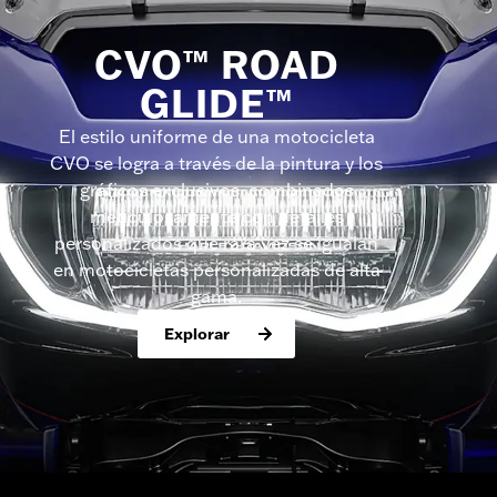
CVO™ ROAD
GLIDE™
El estilo uniforme de una motocicleta
CVO se logra a través de la pintura y los
gráficos exclusivos, combinados
meticulosamente con detalles
personalizados que rara vez se igualan
en motocicletas personalizadas de alta
gama.
Explorar