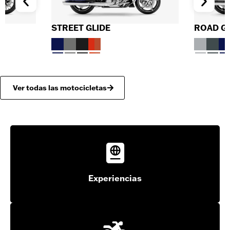
ROAD GLIDE
CVO STR
Ver todas las motocicletas
Experiencias